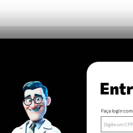
Entr
Faça login com
s